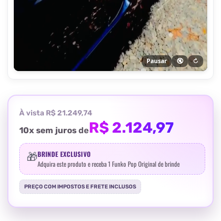
Pausar
🔇
↻
À vista R$ 21.249,74
R$ 2.124,97
10
x sem juros
de
🎁
BRINDE EXCLUSIVO
Adquira este produto e receba 1 Funko Pop Original de brinde
PREÇO COM IMPOSTOS E FRETE INCLUSOS